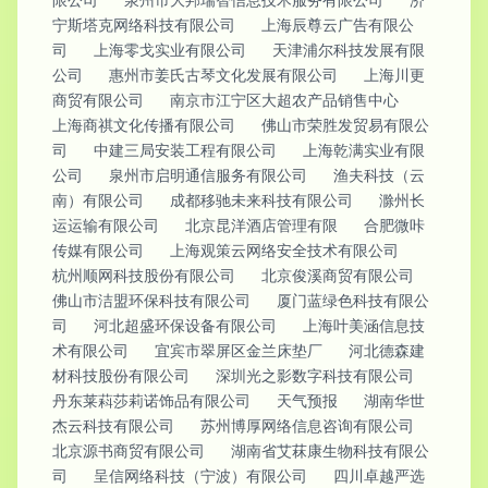
宁斯塔克网络科技有限公司
上海辰尊云广告有限公
司
上海零戈实业有限公司
天津浦尔科技发展有限
公司
惠州市姜氏古琴文化发展有限公司
上海川更
商贸有限公司
南京市江宁区大超农产品销售中心
上海商祺文化传播有限公司
佛山市荣胜发贸易有限公
司
中建三局安装工程有限公司
上海乾满实业有限
公司
泉州市启明通信服务有限公司
渔夫科技（云
南）有限公司
成都移驰未来科技有限公司
滁州长
运运输有限公司
北京昆洋酒店管理有限
合肥微咔
传媒有限公司
上海观策云网络安全技术有限公司
杭州顺网科技股份有限公司
北京俊溪商贸有限公司
佛山市洁盟环保科技有限公司
厦门蓝绿色科技有限公
司
河北超盛环保设备有限公司
上海叶美涵信息技
术有限公司
宜宾市翠屏区金兰床垫厂
河北德森建
材科技股份有限公司
深圳光之影数字科技有限公司
丹东莱萪莎莉诺饰品有限公司
天气预报
湖南华世
杰云科技有限公司
苏州博厚网络信息咨询有限公司
北京源书商贸有限公司
湖南省艾菻康生物科技有限公
司
呈信网络科技（宁波）有限公司
四川卓越严选