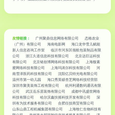
友情链接：
广州聚鼎信息网络有限公司
态格农业
（广州）有限公司
海南电影网
海口龙华雪儿赋能
新人信息咨询工作室
临沂市河东区领航包装制品有限
公司
浙江久道信息科技有限公司
北京达巨运科技
有限公司
北京铭创博网络科技有限公司
上海馥素
蜜网络科技有限公司
上海玛涛尔科技有限公司
河
南雪泽医药科技有限公司
沈阳亿贝特光电有限公司
温州市第一幼儿园
海口秀英硕杏芝网络科技经营部
深圳市聚美装饰工程有限公司
杭州利通数码通讯有限
公司
武汉岳乐居装饰有限公司
成都中讯盛世网络
科技有限公司
哈尔滨鑫扶摇科技开发有限公司
深
圳有为技术服务有限公司
合肥任技商贸有限公司
山东山鼎工程机械集团有限公司
上海牧仁生物科技有
限公司
泉州市大邦瑞智信息技术服务有限公司
济